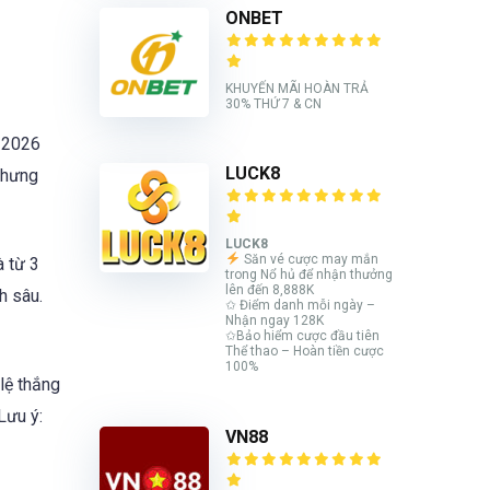
ONBET
KHUYẾN MÃI HOÀN TRẢ
30% THỨ 7 & CN
p 2026
LUCK8
 nhưng
LUCK8
Săn vé cược may mắn
à từ 3
trong Nổ hủ để nhận thưởng
lên đến 8,888K
h sâu.
✩ Điểm danh mỗi ngày –
Nhận ngay 128K
✩Bảo hiểm cược đầu tiên
Thể thao – Hoàn tiền cược
100%
 lệ thắng
Lưu ý:
VN88