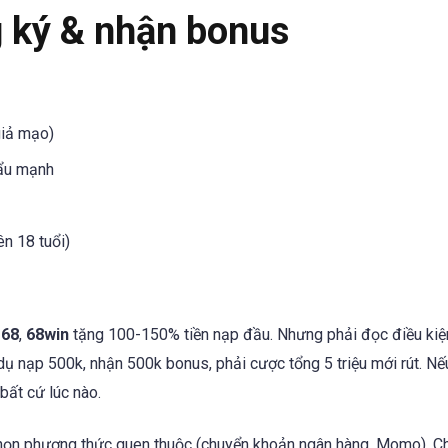
g ký & nhận bonus
 giả mạo)
hẩu mạnh
ên 18 tuổi)
168
,
68win
tặng 100-150% tiền nạp đầu. Nhưng phải đọc điều kiệ
dụ nạp 500k, nhận 500k bonus, phải cược tổng 5 triệu mới rút. N
bất cứ lúc nào.
họn phương thức quen thuộc (chuyển khoản ngân hàng, Momo). Ch