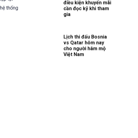
điều kiện khuyến mãi
hệ thống
cần đọc kỹ khi tham
gia
Lịch thi đấu Bosnia
vs Qatar hôm nay
cho người hâm mộ
Việt Nam