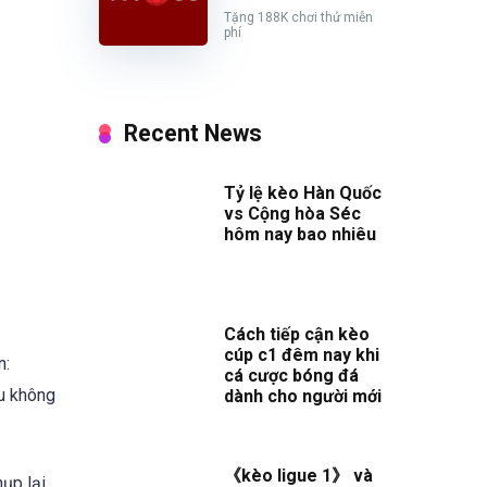
Tặng 188K chơi thử miễn
phí
Recent News
Tỷ lệ kèo Hàn Quốc
vs Cộng hòa Séc
hôm nay bao nhiêu
Cách tiếp cận kèo
cúp c1 đêm nay khi
n:
cá cược bóng đá
ếu không
dành cho người mới
《kèo ligue 1》 và
ụp lại