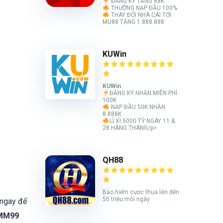
ĐĂNG KÝ TẶNG 88K
THƯỞNG NẠP ĐẦU 100%
THAY ĐỔI NHÀ CÁI TỚI
MU88 TẶNG 1.888.888
KUWin
KUWin
ĐĂNG KÝ NHẬN MIỄN PHÍ
100K
NẠP ĐẦU 50K NHẬN
8.888K
LÌ XÌ 5000 TỶ NGÀY 11 &
28 HÀNG THÁNG/p>
QH88
Bảo hiểm cược thua lên đến
50 triệu mỗi ngày
 ngay để
MM99