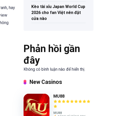
Kèo tài xỉu Japan World Cup
ranh, hay
2026 cho fan Việt nên đặt
view
cửa nào
không
Phản hồi gần
đây
Không có bình luận nào để hiển thị.
New Casinos
MU88
MU88