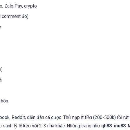
, Zalo Pay, crypto
ải comment ảo)
c
n)
ối
 hồn
ook, Reddit, diễn đàn cá cược. Thử nạp ít tiền (200-500k) rồi rút
So sánh tỷ lệ kèo với 2-3 nhà khác. Những trang như
qh88
,
mu88
,