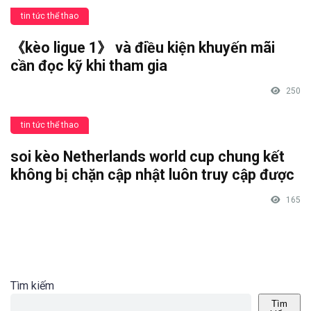
tin tức thể thao
《kèo ligue 1》 và điều kiện khuyến mãi
cần đọc kỹ khi tham gia
250
tin tức thể thao
soi kèo Netherlands world cup chung kết
không bị chặn cập nhật luôn truy cập được
165
Tìm kiếm
Tìm