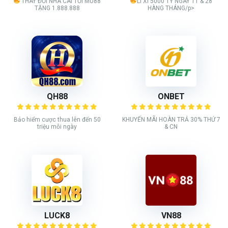
THAY ĐỔI NHÀ CÁI TỚI MU88
LÌ XÌ 5000 TỶ NGÀY 11 & 28
TẶNG 1.888.888
HÀNG THÁNG/p>
QH88
ONBET
Bảo hiểm cược thua lên đến 50
KHUYẾN MÃI HOÀN TRẢ 30% THỨ 7
triệu mỗi ngày
& CN
LUCK8
VN88