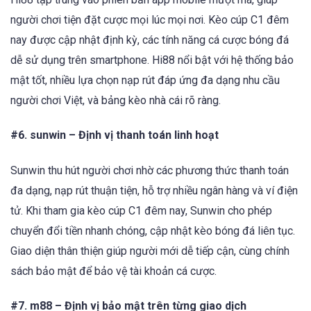
người chơi tiện đặt cược mọi lúc mọi nơi. Kèo cúp C1 đêm
nay được cập nhật định kỳ, các tính năng cá cược bóng đá
dễ sử dụng trên smartphone. Hi88 nổi bật với hệ thống bảo
mật tốt, nhiều lựa chọn nạp rút đáp ứng đa dạng nhu cầu
người chơi Việt, và bảng kèo nhà cái rõ ràng.
#6. sunwin – Định vị thanh toán linh hoạt
Sunwin thu hút người chơi nhờ các phương thức thanh toán
đa dạng, nạp rút thuận tiện, hỗ trợ nhiều ngân hàng và ví điện
tử. Khi tham gia kèo cúp C1 đêm nay, Sunwin cho phép
chuyển đổi tiền nhanh chóng, cập nhật kèo bóng đá liên tục.
Giao diện thân thiện giúp người mới dễ tiếp cận, cùng chính
sách bảo mật để bảo vệ tài khoản cá cược.
#7. m88 – Định vị bảo mật trên từng giao dịch