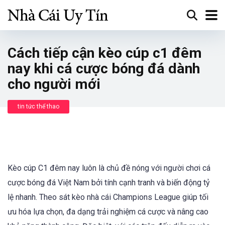
Cách tiếp cận kèo cúp c1 đêm
nay khi cá cược bóng đá dành
cho người mới
tin tức thể thao
Kèo cúp C1 đêm nay luôn là chủ đề nóng với người chơi cá
cược bóng đá Việt Nam bởi tính cạnh tranh và biến động tỷ
lệ nhanh. Theo sát kèo nhà cái Champions League giúp tối
ưu hóa lựa chọn, đa dạng trải nghiệm cá cược và nâng cao