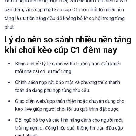
khả năng thành công. Đặc biệt, với các trận đấu diễn ra vào
ban đêm, việc cập nhật kèo cúp C1 mới nhất từ nhiều nền
tảng là ưu tiên hàng đầu để không bỏ lỡ cơ hội trong từng
phút.
Lý do nên so sánh nhiều nền tảng
khi chơi kèo cúp C1 đêm nay
Khác biệt về tỷ lệ cược và thị trường trận đấu khiến
mỗi nhà cái có ưu thế riêng.
Chính sách nạp rút, bảo mật và phương thức thanh
toán đa dạng phù hợp từng nhu cầu.
Giao diện web/app thân thiện hoặc chuyên dụng cho
kèo live giúp người chơi tối ưu quá trình đặt cược.
Đội ngũ hỗ trợ và các tính năng dành cho người mới,
trải nghiệm di động hiệu quả, thông tin trận đấu cập
nhật nhanh.