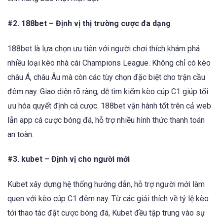
#2. 188bet – Định vị thị trường cược đa dạng
188bet là lựa chọn ưu tiên với người chơi thích khám phá
nhiều loại kèo nhà cái Champions League. Không chỉ có kèo
châu Á, châu Âu mà còn các tùy chọn đặc biệt cho trận cầu
đêm nay. Giao diện rõ ràng, dễ tìm kiếm kèo cúp C1 giúp tối
ưu hóa quyết định cá cược. 188bet vận hành tốt trên cả web
lẫn app cá cược bóng đá, hỗ trợ nhiều hình thức thanh toán
an toàn.
#3. kubet – Định vị cho người mới
Kubet xây dựng hệ thống hướng dẫn, hỗ trợ người mới làm
quen với kèo cúp C1 đêm nay. Từ các giải thích về tỷ lệ kèo
tới thao tác đặt cược bóng đá, Kubet đều tập trung vào sự