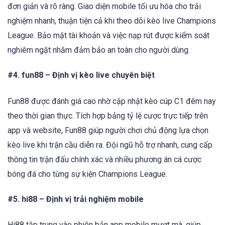
đơn giản và rõ ràng. Giao diện mobile tối ưu hóa cho trải
nghiệm nhanh, thuận tiện cả khi theo dõi kèo live Champions
League. Bảo mật tài khoản và việc nạp rút được kiểm soát
nghiêm ngặt nhằm đảm bảo an toàn cho người dùng.
#4. fun88 – Định vị kèo live chuyên biệt
Fun88 được đánh giá cao nhờ cập nhật kèo cúp C1 đêm nay
theo thời gian thực. Tích hợp bảng tỷ lệ cược trực tiếp trên
app và website, Fun88 giúp người chơi chủ động lựa chọn
kèo live khi trận cầu diễn ra. Đội ngũ hỗ trợ nhanh, cung cấp
thông tin trận đấu chính xác và nhiều phương án cá cược
bóng đá cho từng sự kiện Champions League.
#5. hi88 – Định vị trải nghiệm mobile
Hi88 tập trung vào phiên bản app mobile mượt mà, giúp