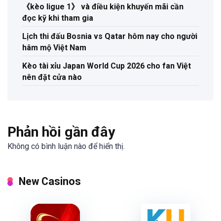
《kèo ligue 1》 và điều kiện khuyến mãi cần
đọc kỹ khi tham gia
Lịch thi đấu Bosnia vs Qatar hôm nay cho người
hâm mộ Việt Nam
Kèo tài xỉu Japan World Cup 2026 cho fan Việt
nên đặt cửa nào
Phản hồi gần đây
Không có bình luận nào để hiển thị.
New Casinos