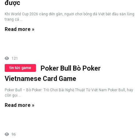
được
Khi World Cup 2026 càng đến gần, người chơi bóng đá Việt bắt đầu săn lùng
trang cá ...
Read more »
121
Poker Bull Bò Poker
tin tức game
Vietnamese Card Game
Poker Bull – Bò Poker: Trò Chơi Bài Nghệ Thuật Từ Việt Nam Poker Bull, hay
còn gọi ...
Read more »
96