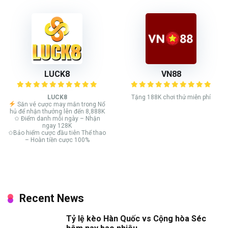
LUCK8
VN88
LUCK8
Tặng 188K chơi thử miễn phí
Săn vé cược may mắn trong Nổ
hủ để nhận thưởng lên đến 8,888K
✩ Điểm danh mỗi ngày – Nhận
ngay 128K
✩Bảo hiểm cược đầu tiên Thể thao
– Hoàn tiền cược 100%
Recent News
Tỷ lệ kèo Hàn Quốc vs Cộng hòa Séc