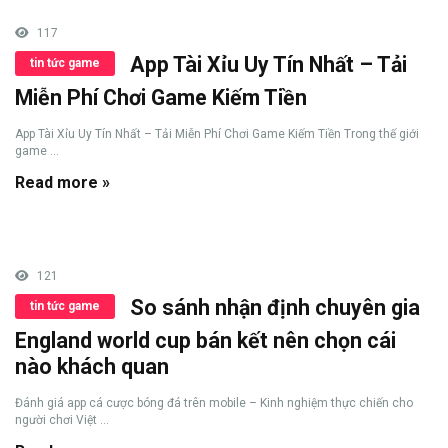
117
App Tài Xỉu Uy Tín Nhất – Tải
tin tức game
Miễn Phí Chơi Game Kiếm Tiền
App Tài Xỉu Uy Tín Nhất – Tải Miễn Phí Chơi Game Kiếm Tiền Trong thế giới
game ...
Read more »
121
So sánh nhận định chuyên gia
tin tức game
England world cup bán kết nên chọn cái
nào khách quan
Đánh giá app cá cược bóng đá trên mobile – Kinh nghiệm thực chiến cho
người chơi Việt ...