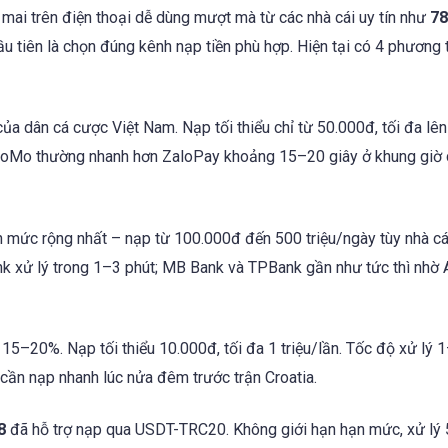
 mai trên điện thoại dễ dùng mượt mà từ các nhà cái uy tín như
7
đầu tiên là chọn đúng kênh nạp tiền phù hợp. Hiện tại có 4 phương
ủa dân cá cược Việt Nam. Nạp tối thiểu chỉ từ 50.000đ, tối đa lên
t. MoMo thường nhanh hơn ZaloPay khoảng 15–20 giây ở khung giờ
 mức rộng nhất – nạp từ 100.000đ đến 500 triệu/ngày tùy nhà cá
 xử lý trong 1–3 phút; MB Bank và TPBank gần như tức thì nhờ 
 15–20%. Nạp tối thiểu 10.000đ, tối đa 1 triệu/lần. Tốc độ xử lý 1
cần nạp nhanh lúc nửa đêm trước trận Croatia.
8
đã hỗ trợ nạp qua USDT-TRC20. Không giới hạn hạn mức, xử lý