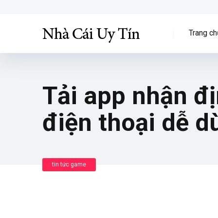
Trang ch
Tải app nhận đị
điện thoại dễ 
tin tức game