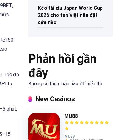
89BET
,
Kèo tài xỉu Japan World Cup
 thức
2026 cho fan Việt nên đặt
cửa nào
 tới 50
 cao
Phản hồi gần
đây
i. Tốc độ
API tự
Không có bình luận nào để hiển thị.
New Casinos
–5 phút.
MU88
 5–15
MU88