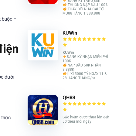
ĐĂNG KÝ TẶNG 88K
THƯỞNG NẠP ĐẦU 100%
THAY ĐỔI NHÀ CÁI TỚI
MU88 TẶNG 1.888.888
t buộc –
KUWin
điện
KUWin
ĐĂNG KÝ NHẬN MIỄN PHÍ
100K
NẠP ĐẦU 50K NHẬN
8.888K
LÌ XÌ 5000 TỶ NGÀY 11 &
ớc dưới
28 HÀNG THÁNG/p>
QH88
 thức
Bảo hiểm cược thua lên đến
50 triệu mỗi ngày