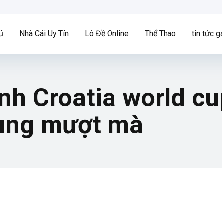
ủ
Nhà Cái Uy Tín
Lô Đề Online
Thể Thao
tin tức 
nh Croatia world cu
dùng mượt mà