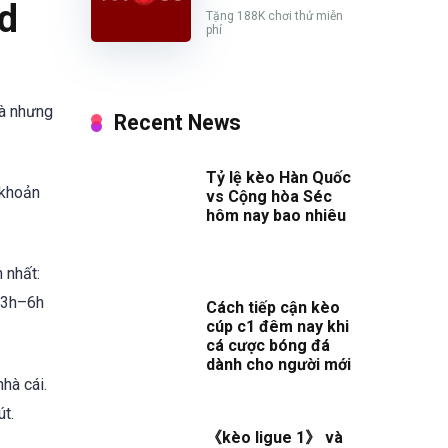
ld
Tặng 188K chơi thử miễn
phí
mà nhưng
Recent News
Tỷ lệ kèo Hàn Quốc
 khoản
vs Cộng hòa Séc
hôm nay bao nhiêu
.
 nhất:
 23h–6h
Cách tiếp cận kèo
cúp c1 đêm nay khi
cá cược bóng đá
dành cho người mới
hà cái.
út.
《kèo ligue 1》 và