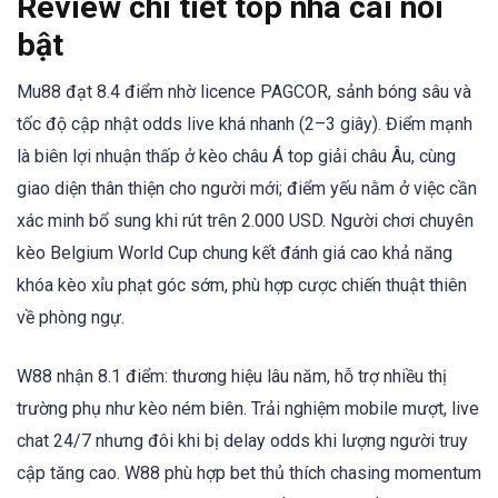
Review chi tiết top nhà cái nổi
bật
Mu88 đạt 8.4 điểm nhờ licence PAGCOR, sảnh bóng sâu và
tốc độ cập nhật odds live khá nhanh (2–3 giây). Điểm mạnh
là biên lợi nhuận thấp ở kèo châu Á top giải châu Âu, cùng
giao diện thân thiện cho người mới; điểm yếu nằm ở việc cần
xác minh bổ sung khi rút trên 2.000 USD. Người chơi chuyên
kèo Belgium World Cup chung kết đánh giá cao khả năng
khóa kèo xỉu phạt góc sớm, phù hợp cược chiến thuật thiên
về phòng ngự.
W88 nhận 8.1 điểm: thương hiệu lâu năm, hỗ trợ nhiều thị
trường phụ như kèo ném biên. Trải nghiệm mobile mượt, live
chat 24/7 nhưng đôi khi bị delay odds khi lượng người truy
cập tăng cao. W88 phù hợp bet thủ thích chasing momentum