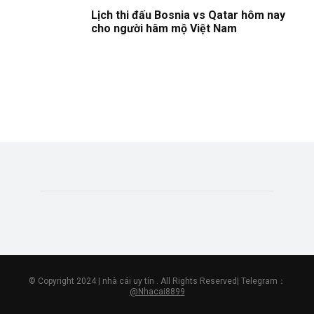
Lịch thi đấu Bosnia vs Qatar hôm nay
cho người hâm mộ Việt Nam
© Copyright 2024 | nhà cái uy tín . All Rights Reserved| Telegram：
@Nhacai8899