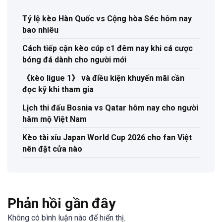
Tỷ lệ kèo Hàn Quốc vs Cộng hòa Séc hôm nay
bao nhiêu
Cách tiếp cận kèo cúp c1 đêm nay khi cá cược
bóng đá dành cho người mới
《kèo ligue 1》 và điều kiện khuyến mãi cần
đọc kỹ khi tham gia
Lịch thi đấu Bosnia vs Qatar hôm nay cho người
hâm mộ Việt Nam
Kèo tài xỉu Japan World Cup 2026 cho fan Việt
nên đặt cửa nào
Phản hồi gần đây
Không có bình luận nào để hiển thị.