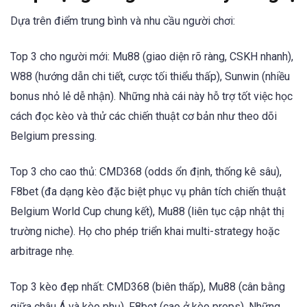
Dựa trên điểm trung bình và nhu cầu người chơi:
Top 3 cho người mới: Mu88 (giao diện rõ ràng, CSKH nhanh),
W88 (hướng dẫn chi tiết, cược tối thiểu thấp), Sunwin (nhiều
bonus nhỏ lẻ dễ nhận). Những nhà cái này hỗ trợ tốt việc học
cách đọc kèo và thử các chiến thuật cơ bản như theo dõi
Belgium pressing.
Top 3 cho cao thủ: CMD368 (odds ổn định, thống kê sâu),
F8bet (đa dạng kèo đặc biệt phục vụ phân tích chiến thuật
Belgium World Cup chung kết), Mu88 (liên tục cập nhật thị
trường niche). Họ cho phép triển khai multi-strategy hoặc
arbitrage nhẹ.
Top 3 kèo đẹp nhất: CMD368 (biên thấp), Mu88 (cân bằng
giữa châu Á và kèo phụ), F8bet (cao ở kèo props). Những