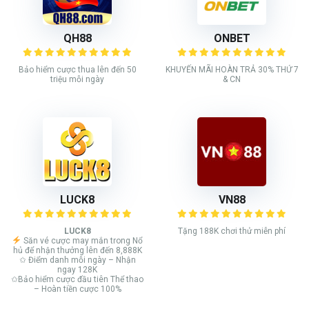
QH88
ONBET
Bảo hiểm cược thua lên đến 50
KHUYẾN MÃI HOÀN TRẢ 30% THỨ 7
triệu mỗi ngày
& CN
LUCK8
VN88
LUCK8
Tặng 188K chơi thử miễn phí
Săn vé cược may mắn trong Nổ
hủ để nhận thưởng lên đến 8,888K
✩ Điểm danh mỗi ngày – Nhận
ngay 128K
✩Bảo hiểm cược đầu tiên Thể thao
– Hoàn tiền cược 100%