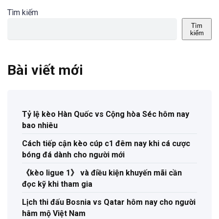
Tìm kiếm
Tìm
kiếm
Bài viết mới
Tỷ lệ kèo Hàn Quốc vs Cộng hòa Séc hôm nay
bao nhiêu
Cách tiếp cận kèo cúp c1 đêm nay khi cá cược
bóng đá dành cho người mới
《kèo ligue 1》 và điều kiện khuyến mãi cần
đọc kỹ khi tham gia
Lịch thi đấu Bosnia vs Qatar hôm nay cho người
hâm mộ Việt Nam