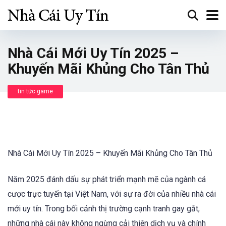
Nhà Cái Mới Uy Tín 2025 –
Khuyến Mãi Khủng Cho Tân Thủ
tin tức game
Nhà Cái Mới Uy Tín 2025 – Khuyến Mãi Khủng Cho Tân Thủ
Năm 2025 đánh dấu sự phát triển mạnh mẽ của ngành cá
cược trực tuyến tại Việt Nam, với sự ra đời của nhiều nhà cái
mới uy tín. Trong bối cảnh thị trường cạnh tranh gay gắt,
những nhà cái này không ngừng cải thiện dịch vụ và chính