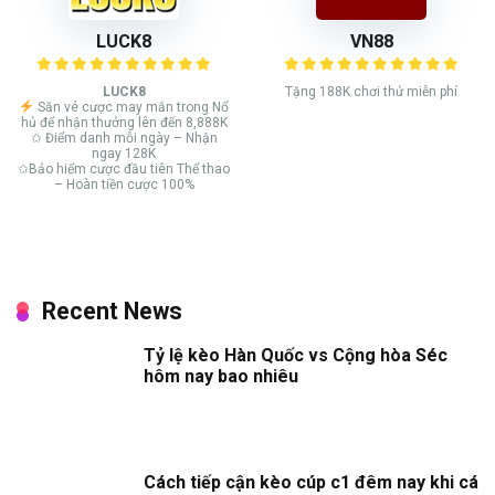
LUCK8
VN88
LUCK8
Tặng 188K chơi thử miễn phí
Săn vé cược may mắn trong Nổ
hủ để nhận thưởng lên đến 8,888K
✩ Điểm danh mỗi ngày – Nhận
ngay 128K
✩Bảo hiểm cược đầu tiên Thể thao
– Hoàn tiền cược 100%
Recent News
Tỷ lệ kèo Hàn Quốc vs Cộng hòa Séc
hôm nay bao nhiêu
Cách tiếp cận kèo cúp c1 đêm nay khi cá