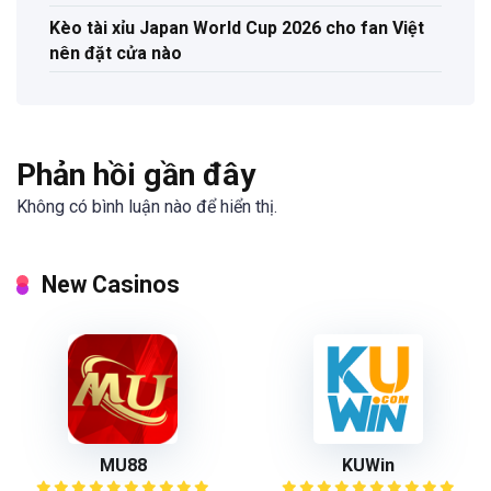
Kèo tài xỉu Japan World Cup 2026 cho fan Việt
nên đặt cửa nào
Phản hồi gần đây
Không có bình luận nào để hiển thị.
New Casinos
MU88
KUWin