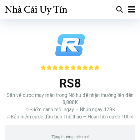
RS8
Săn vé cược may mắn trong Nổ hủ để nhận thưởng lên đến
8,888K
✩ Điểm danh mỗi ngày – Nhận ngay 128K
✩Bảo hiểm cược đầu tiên Thể thao – Hoàn tiền cược 100%
Tặng thưởng miễn phí