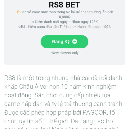
RS8 BET
Săn vé cược may mắn trong Nổ hủ để nhận thưởng lên đến
8,888K
✩ Điểm danh mỗi ngày – Nhận ngay 128K
✩Bảo hiểm cược đầu tiên Thể thao – Hoàn tiền cược 100%
Đăng Ký
*New players only
RS8 là một trong những nhà cái đã nổi danh
khắp Châu Á với hơn 10 năm kinh nghiệm
hoạt động. Sân chơi cung cấp nhiều tựa
game hấp dẫn và tỷ lệ trả thưởng canh tranh.
Được cấp phép hợp pháp bởi PAGCOR, tổ
chức uy tín số 1 thế giới. Đa dạng các trò