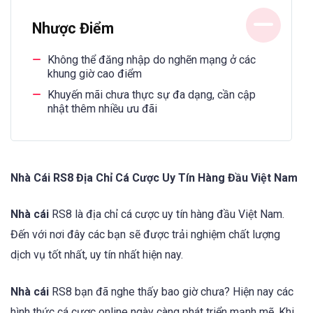
Nhược Điểm
Không thể đăng nhập do nghẽn mạng ở các
khung giờ cao điểm
Khuyến mãi chưa thực sự đa dạng, cần cập
nhật thêm nhiều ưu đãi
Nhà Cái RS8 Địa Chỉ Cá Cược Uy Tín Hàng Đầu Việt Nam
Nhà cái
RS8 là địa chỉ cá cược uy tín hàng đầu Việt Nam.
Đến với nơi đây các bạn sẽ được trải nghiệm chất lượng
dịch vụ tốt nhất, uy tín nhất hiện nay.
Nhà cái
RS8 bạn đã nghe thấy bao giờ chưa? Hiện nay các
hình thức cá cược online ngày càng phát triển mạnh mẽ. Khi