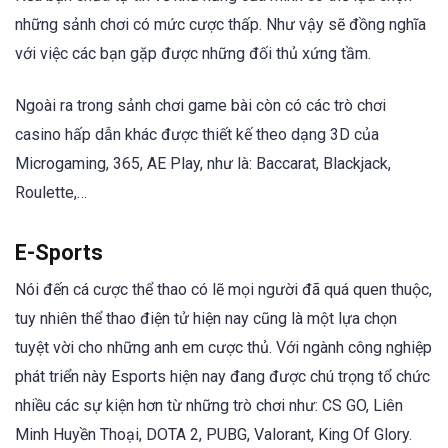
những sảnh chơi có mức cược thấp. Như vậy sẽ đồng nghĩa
với việc các bạn gặp được những đối thủ xứng tầm.
Ngoài ra trong sảnh chơi game bài còn có các trò chơi
casino hấp dẫn khác được thiết kế theo dạng 3D của
Microgaming, 365, AE Play, như là: Baccarat, Blackjack,
Roulette,…
E-Sports
Nói đến cá cược thể thao có lẽ mọi người đã quá quen thuộc,
tuy nhiên thể thao điện tử hiện nay cũng là một lựa chọn
tuyệt vời cho những anh em cược thủ. Với ngành công nghiệp
phát triển này Esports hiện nay đang được chú trọng tổ chức
nhiều các sự kiện hơn từ những trò chơi như: CS GO, Liên
Minh Huyền Thoại, DOTA 2, PUBG, Valorant, King Of Glory.