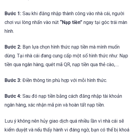
Bước 1:
Sau khi đăng nhập thành công vào nhà cái, người
chơi vui lòng nhấn vào nút
“Nạp tiền”
ngay tại góc trái màn
hình.
Bước 2:
Bạn lựa chọn hình thức nạp tiền mà mình muốn
dùng. Tại nhà cái đang cung cấp một số hình thức như: Nạp
tiền qua ngân hàng, quét mã QR, nạp tiền qua thẻ cào,….
Bước 3:
Điền thông tin phù hợp với mỗi hình thức.
Bước 4:
Sau đó nạp tiền bằng cách đăng nhập tài khoản
ngân hàng, xác nhận mã pin và hoàn tất nạp tiền.
Lưu ý không nên hủy giao dịch quá nhiều lần vì nhà cái sẽ
kiểm duyệt và nếu thấy hành vi đáng ngờ, bạn có thể bị khoá