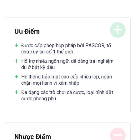
Ưu Điểm
Được cấp phép hợp pháp bởi PAGCOR, tổ
chức uy tín số 1 thế giới
Hỗ trợ nhiều ngôn ngữ, dễ dàng trải nghiệm
dù ở bất kỳ đâu
Hệ thống bảo mật cao cấp nhiều lớp, ngăn
chặn mọi hành vi xâm nhập
Đa dạng các trò chơi cá cược, loại hình đặt
cược phong phú
Nhược Điểm