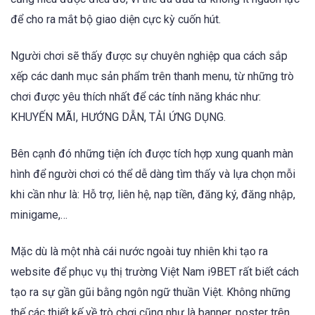
để cho ra mắt bộ giao diện cực kỳ cuốn hút.
Người chơi sẽ thấy được sự chuyên nghiệp qua cách sắp
xếp các danh mục sản phẩm trên thanh menu, từ những trò
chơi được yêu thích nhất để các tính năng khác như:
KHUYẾN MÃI, HƯỚNG DẪN, TẢI ỨNG DỤNG.
Bên cạnh đó những tiện ích được tích hợp xung quanh màn
hình để người chơi có thể dễ dàng tìm thấy và lựa chọn mỗi
khi cần như là: Hỗ trợ, liên hệ, nạp tiền, đăng ký, đăng nhập,
minigame,…
Mặc dù là một nhà cái nước ngoài tuy nhiên khi tạo ra
website để phục vụ thị trường Việt Nam i9BET rất biết cách
tạo ra sự gần gũi bằng ngôn ngữ thuần Việt. Không những
thế các thiết kế về trò chơi cũng như là banner, poster trên