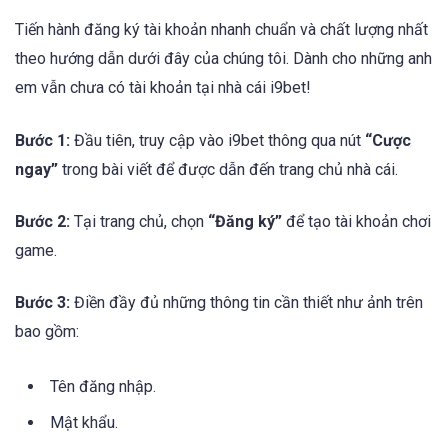
Tiến hành đăng ký tài khoản nhanh chuẩn và chất lượng nhất
theo hướng dẫn dưới đây của chúng tôi. Dành cho những anh
em vẫn chưa có tài khoản tại nhà cái i9bet!
Bước 1:
Đầu tiên, truy cập vào i9bet thông qua nút
“Cược
ngay”
trong bài viết để được dẫn đến trang chủ nhà cái.
Bước 2:
Tại trang chủ, chọn
“Đăng ký”
để tạo tài khoản chơi
game.
Bước 3:
Điền đầy đủ những thông tin cần thiết như ảnh trên
bao gồm:
Tên đăng nhập.
Mật khẩu.