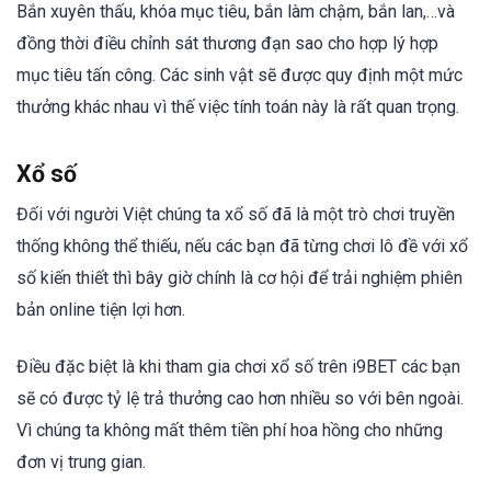
Bắn xuyên thấu, khóa mục tiêu, bắn làm chậm, bắn lan,…và
đồng thời điều chỉnh sát thương đạn sao cho hợp lý hợp
mục tiêu tấn công. Các sinh vật sẽ được quy định một mức
thưởng khác nhau vì thế việc tính toán này là rất quan trọng.
Xổ số
Đối với người Việt chúng ta xổ số đã là một trò chơi truyền
thống không thể thiếu, nếu các bạn đã từng chơi lô đề với xổ
số kiến thiết thì bây giờ chính là cơ hội để trải nghiệm phiên
bản online tiện lợi hơn.
Điều đặc biệt là khi tham gia chơi xổ số trên i9BET các bạn
sẽ có được tỷ lệ trả thưởng cao hơn nhiều so với bên ngoài.
Vì chúng ta không mất thêm tiền phí hoa hồng cho những
đơn vị trung gian.