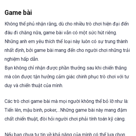
Game bài
Không thể phủ nhận rằng, dù cho nhiều trò chơi hiện đại đến
đâu đi chăng nữa, game bài vẫn có một sức hút riêng.
Những anh em yêu thích thể loại này luôn có sự trung thành
nhất định, bởi game bài mang đến cho người chơi những trải
nghiệm hấp dẫn.
Bạn không chỉ nhận được phần thưởng sau khi chiến thắng
mà còn được tận hưởng cảm giác chinh phục trò chơi với tư
duy và chiến thuật của mình.
Các trò chơi game bài mà mọi người không thể bỏ lỡ như là:
Tiến lên, mậu binh, poker,…Những game bài này mang đậm
chất chiến thuật, đòi hỏi người chơi phải tính toán kỹ càng.
Nếu bạn chưa tự tin về khả năng của mình có thể lựa chọn