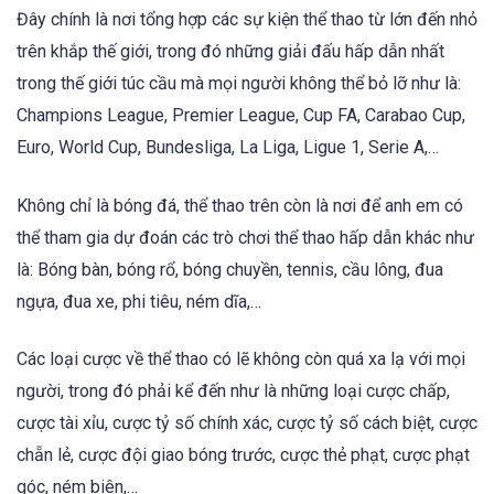
Đây chính là nơi tổng hợp các sự kiện thể thao từ lớn đến nhỏ
trên khắp thế giới, trong đó những giải đấu hấp dẫn nhất
trong thế giới túc cầu mà mọi người không thể bỏ lỡ như là:
Champions League, Premier League, Cup FA, Carabao Cup,
Euro, World Cup, Bundesliga, La Liga, Ligue 1, Serie A,…
Không chỉ là bóng đá, thể thao trên còn là nơi để anh em có
thể tham gia dự đoán các trò chơi thể thao hấp dẫn khác như
là: Bóng bàn, bóng rổ, bóng chuyền, tennis, cầu lông, đua
ngựa, đua xe, phi tiêu, ném dĩa,…
Các loại cược về thể thao có lẽ không còn quá xa lạ với mọi
người, trong đó phải kể đến như là những loại cược chấp,
cược tài xỉu, cược tỷ số chính xác, cược tỷ số cách biệt, cược
chẵn lẻ, cược đội giao bóng trước, cược thẻ phạt, cược phạt
góc, ném biên,…