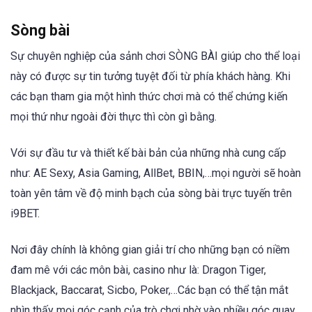
Sòng bài
Sự chuyên nghiệp của sảnh chơi SÒNG BÀI giúp cho thể loại
này có được sự tin tưởng tuyệt đối từ phía khách hàng. Khi
các bạn tham gia một hình thức chơi mà có thể chứng kiến
mọi thứ như ngoài đời thực thì còn gì bằng.
Với sự đầu tư và thiết kế bài bản của những nhà cung cấp
như: AE Sexy, Asia Gaming, AllBet, BBIN,…mọi người sẽ hoàn
toàn yên tâm về độ minh bạch của sòng bài trực tuyến trên
i9BET.
Nơi đây chính là không gian giải trí cho những bạn có niềm
đam mê với các môn bài, casino như là: Dragon Tiger,
Blackjack, Baccarat, Sicbo, Poker,…Các bạn có thể tận mắt
nhìn thấy mọi góc cạnh của trò chơi nhờ vào nhiều góc quay