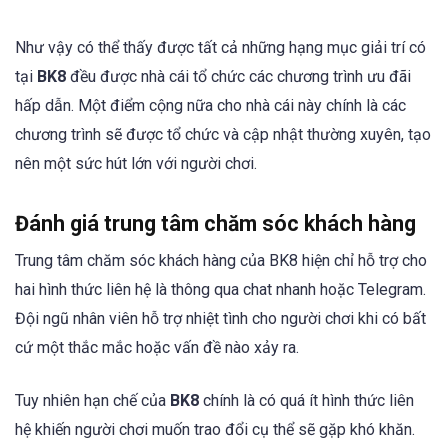
Như vậy có thể thấy được tất cả những hạng mục giải trí có
tại
BK8
đều được nhà cái tổ chức các chương trình ưu đãi
hấp dẫn. Một điểm cộng nữa cho nhà cái này chính là các
chương trình sẽ được tổ chức và cập nhật thường xuyên, tạo
nên một sức hút lớn với người chơi.
Đánh giá trung tâm chăm sóc khách hàng
Trung tâm chăm sóc khách hàng của BK8 hiện chỉ hỗ trợ cho
hai hình thức liên hệ là thông qua chat nhanh hoặc Telegram.
Đội ngũ nhân viên hỗ trợ nhiệt tình cho người chơi khi có bất
cứ một thắc mắc hoặc vấn đề nào xảy ra.
Tuy nhiên hạn chế của
BK8
chính là có quá ít hình thức liên
hệ khiến người chơi muốn trao đổi cụ thể sẽ gặp khó khăn.