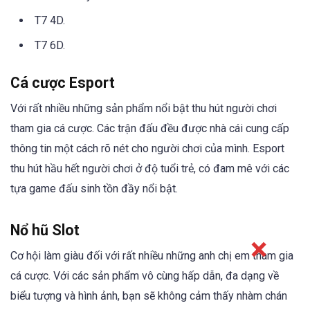
T7 4D.
T7 6D.
Cá cược Esport
Với rất nhiều những sản phẩm nổi bật thu hút người chơi
tham gia cá cược. Các trận đấu đều được nhà cái cung cấp
thông tin một cách rõ nét cho người chơi của mình. Esport
thu hút hầu hết người chơi ở độ tuổi trẻ, có đam mê với các
tựa game đấu sinh tồn đầy nổi bật.
Nổ hũ Slot
Cơ hội làm giàu đối với rất nhiều những anh chị em tham gia
cá cược. Với các sản phẩm vô cùng hấp dẫn, đa dạng về
biểu tượng và hình ảnh, bạn sẽ không cảm thấy nhàm chán