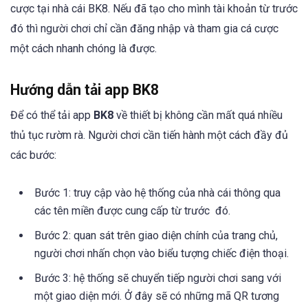
cược tại nhà cái BK8. Nếu đã tạo cho mình tài khoản từ trước
đó thì người chơi chỉ cần đăng nhập và tham gia cá cược
một cách nhanh chóng là được.
Hướng dẫn tải app BK8
Để có thể tải app
BK8
về thiết bị không cần mất quá nhiều
thủ tục rườm rà. Người chơi cần tiến hành một cách đầy đủ
các bước:
Bước 1: truy cập vào hệ thống của nhà cái thông qua
các tên miền được cung cấp từ trước đó.
Bước 2: quan sát trên giao diện chính của trang chủ,
người chơi nhấn chọn vào biểu tượng chiếc điện thoại.
Bước 3: hệ thống sẽ chuyển tiếp người chơi sang với
một giao diện mới. Ở đây sẽ có những mã QR tương