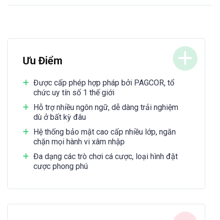
Ưu Điểm
Được cấp phép hợp pháp bởi PAGCOR, tổ
chức uy tín số 1 thế giới
Hỗ trợ nhiều ngôn ngữ, dễ dàng trải nghiệm
dù ở bất kỳ đâu
Hệ thống bảo mật cao cấp nhiều lớp, ngăn
chặn mọi hành vi xâm nhập
Đa dạng các trò chơi cá cược, loại hình đặt
cược phong phú