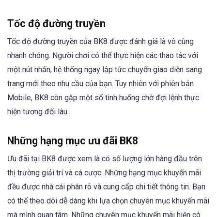
Tốc độ đường truyền
Tốc độ đường truyền của BK8 được đánh giá là vô cùng
nhanh chóng. Người chơi có thể thực hiện các thao tác với
một nút nhấn, hệ thống ngay lập tức chuyển giao diện sang
trang mới theo nhu cầu của bạn. Tuy nhiên với phiên bản
Mobile, BK8 còn gặp một số tình huống chờ đợi lệnh thực
hiện tương đối lâu.
Những hạng mục ưu đãi BK8
Ưu đãi tại BK8 được xem là có số lượng lớn hàng đầu trên
thị trường giải trí và cá cược. Những hạng mục khuyến mãi
đều được nhà cái phân rõ và cung cấp chi tiết thông tin. Bạn
có thể theo dõi dễ dàng khi lựa chọn chuyên mục khuyến mãi
mà mình quan tâm. Những chuyên mục khuyến mãi hiện có