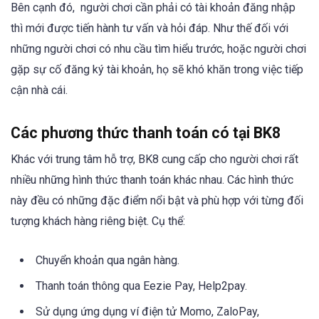
Bên cạnh đó, người chơi cần phải có tài khoản đăng nhập
thì mới được tiến hành tư vấn và hỏi đáp. Như thế đối với
những người chơi có nhu cầu tìm hiểu trước, hoặc người chơi
gặp sự cố đăng ký tài khoản, họ sẽ khó khăn trong việc tiếp
cận nhà cái.
Các phương thức thanh toán có tại BK8
Khác với trung tâm hỗ trợ, BK8 cung cấp cho người chơi rất
nhiều những hình thức thanh toán khác nhau. Các hình thức
này đều có những đặc điểm nổi bật và phù hợp với từng đối
tượng khách hàng riêng biệt. Cụ thể:
Chuyển khoản qua ngân hàng.
Thanh toán thông qua Eezie Pay, Help2pay.
Sử dụng ứng dụng ví điện tử Momo, ZaloPay,